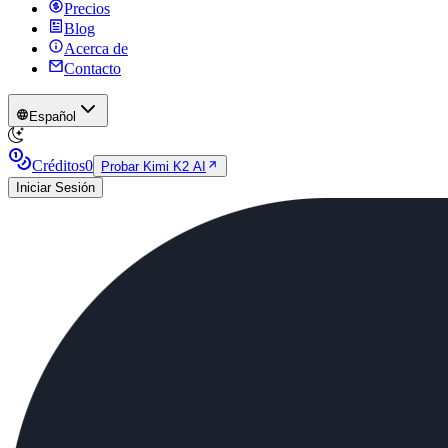
Precios
Blog
Acerca de
Contacto
Español
Créditos
0
Probar Kimi K2 AI
Iniciar Sesión