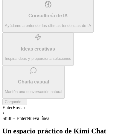
Consultoría de IA
Ayúdame a entender las últimas tendencias de IA
Ideas creativas
Inspira ideas y proporciona soluciones
Charla casual
Mantén una conversación natural
Cargando...
Enter
Enviar
•
Shift + Enter
Nueva línea
Un espacio práctico de Kimi Chat