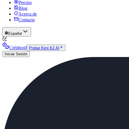
Precios
Blog
Acerca de
Contacto
Español
Créditos
0
Probar Kimi K2 AI
Iniciar Sesión